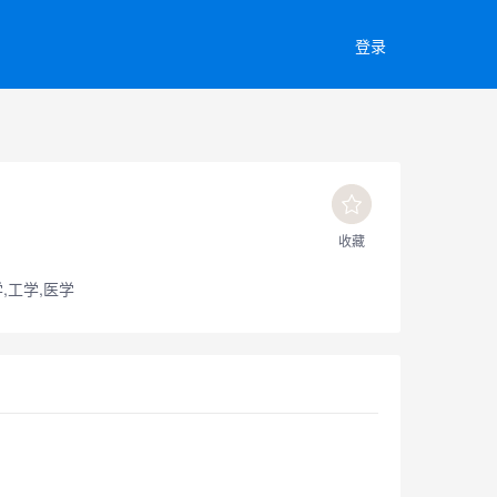
登录
收藏
,工学,医学